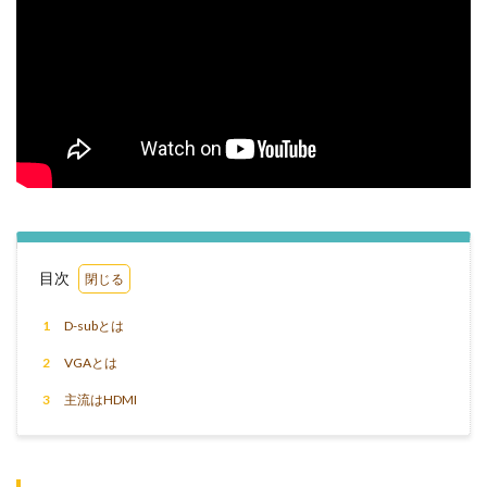
目次
1
D-subとは
2
VGAとは
3
主流はHDMI