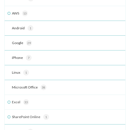
AWS
13
Android
1
Google
29
iPhone
7
Linux
1
Microsoft Office
38
Excel
33
SharePoint Online
1