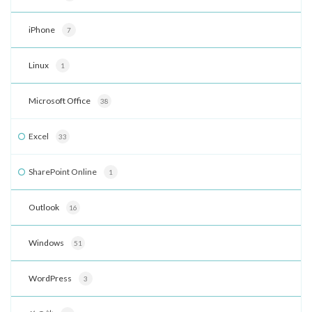
iPhone
7
Linux
1
Microsoft Office
38
Excel
33
SharePoint Online
1
Outlook
16
Windows
51
WordPress
3