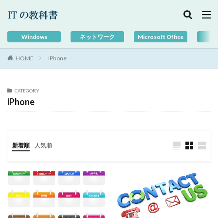
Windows
ネットワーク
Microsoft Office
G
HOME
iPhone
CATEGORY
iPhone
新着順
人気順