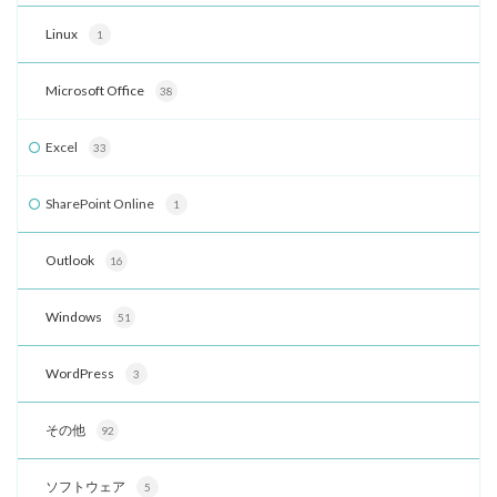
Linux
1
Microsoft Office
38
Excel
33
SharePoint Online
1
Outlook
16
Windows
51
WordPress
3
その他
92
ソフトウェア
5