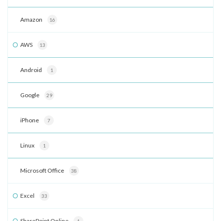
Amazon
16
AWS
13
Android
1
Google
29
iPhone
7
Linux
1
Microsoft Office
38
Excel
33
SharePoint Online