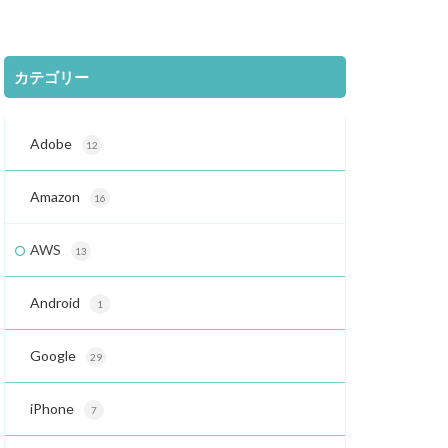
カテゴリー
Adobe
12
Amazon
16
AWS
13
Android
1
Google
29
iPhone
7