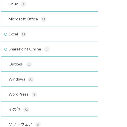
Linux
1
Microsoft Office
38
Excel
33
SharePoint Online
1
Outlook
16
Windows
51
WordPress
3
その他
92
ソフトウェア
5