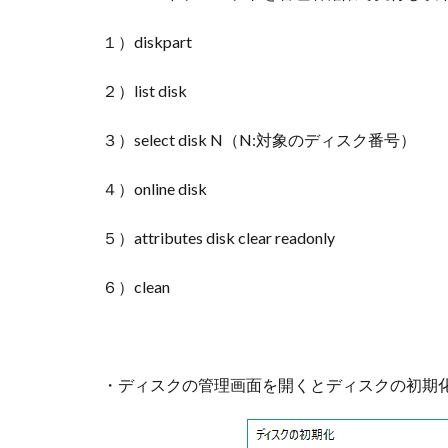
１）diskpart
２）list disk
３）select disk N（N:対象のディスク番号）
４）online disk
５）attributes disk clear readonly
６）clean
・ディスクの管理画面を開くとディスクの初期